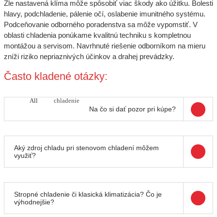
Zle nastavená klíma môže spôsobiť viac škody ako úžitku. Bolesti
hlavy, podchladenie, pálenie očí, oslabenie imunitného systému.
Podceňovanie odborného poradenstva sa môže vypomstiť. V
oblasti chladenia ponúkame kvalitnú techniku s kompletnou
montážou a servisom. Navrhnuté riešenie odborníkom na mieru
zníži riziko nepriaznivých účinkov a drahej prevádzky.
Často kladené otázky:
All
chladenie
Na čo si dať pozor pri kúpe?
Aký zdroj chladu pri stenovom chladení môžem
využiť?
Stropné chladenie či klasická klimatizácia? Čo je
výhodnejšie?