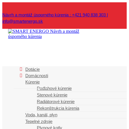
Návrh a montáž úsporného kúrenia : +421 940 838 303 |
info@smartenergo.sk
Najčítanejšie
Dotácie
Domácnosti
články
Kúrenie
Podlahové kúrenie
LAST MINUTE NA PODLAHOVÉ KÚRENIE
Stenové kúrenie
Radiátorové kúrenie
Kúrenie v roku 2018
Rekonštrukcia kúrenia
Voda, kanál, plyn
Tepelné čerpadlo v zime ohreje, v lete ochladí
Tepelné zdroje
Plynové kotly