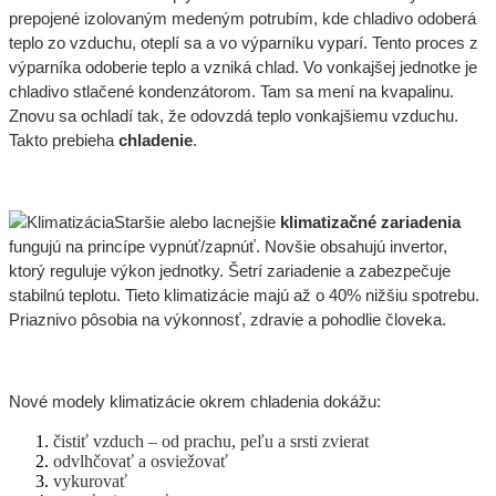
prepojené izolovaným medeným potrubím, kde chladivo odoberá
teplo zo vzduchu, oteplí sa a vo výparníku vyparí. Tento proces z
výparníka odoberie teplo a vzniká chlad. Vo vonkajšej jednotke je
chladivo stlačené kondenzátorom. Tam sa mení na kvapalinu.
Znovu sa ochladí tak, že odovzdá teplo vonkajšiemu vzduchu.
Takto prebieha
chladenie
.
Staršie alebo lacnejšie
klimatizačné zariadenia
fungujú na princípe vypnúť/zapnúť. Novšie obsahujú invertor,
ktorý reguluje výkon jednotky. Šetrí zariadenie a zabezpečuje
stabilnú teplotu. Tieto klimatizácie majú až o 40% nižšiu spotrebu.
Priaznivo pôsobia na výkonnosť, zdravie a pohodlie človeka.
Nové modely klimatizácie okrem chladenia dokážu:
čistiť vzduch – od prachu, peľu a srsti zvierat
odvlhčovať a osviežovať
vykurovať