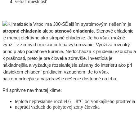
vetrať miestnosť
Ďalším systémovým riešením je
stropné chladenie
alebo
stenové chladenie
. Stenové chladenie
je menej efektívne ako stropné chladenie. Je ho však možné
využiť v zimných mesiacoch na vykurovanie. Využíva rovnaký
princíp ako podlahové kúrenie. Nedochádza k prúdeniu vzduchu a
k prašnosti, preto je pre človeka zdravšie. Investícia je
nákladnejšia a vyžaduje rozsiahlejšie zásahy do interiéru ako pri
klasickom chladení prúdiacim vzduchom. Je to však
najkomfortnejšie a najzdravšie riešenie dostupné na trhu.
Pri správne navrhnutej klíme:
teplota nepresiahne rozdiel 6 – 8°C od vonkajšieho prostredia
neprúdi vzduch do pobytovej zóny človeka