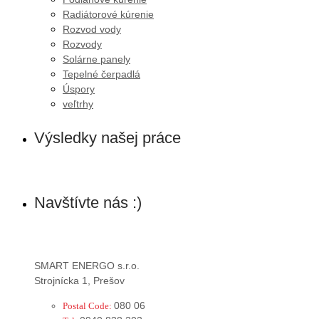
Radiátorové kúrenie
Rozvod vody
Rozvody
Solárne panely
Tepelné čerpadlá
Úspory
veľtrhy
Výsledky našej práce
Navštívte nás :)
SMART ENERGO s.r.o.
Strojnícka 1, Prešov
080 06
Postal Code: