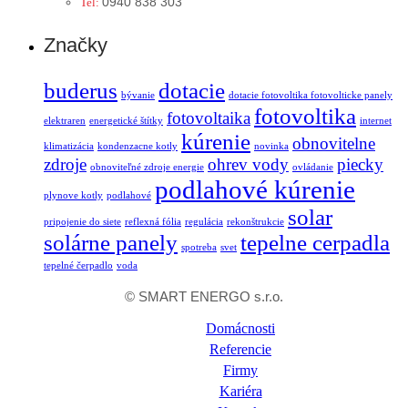
0940 838 303
Tel:
Značky
buderus
dotacie
bývanie
dotacie fotovoltika fotovolticke panely
fotovoltika
fotovoltaika
elektraren
energetické štítky
internet
kúrenie
obnovitelne
klimatizácia
kondenzacne kotly
novinka
zdroje
ohrev vody
piecky
obnoviteľné zdroje energie
ovládanie
podlahové kúrenie
plynove kotly
podlahové
solar
pripojenie do siete
reflexná fólia
regulácia
rekonštrukcie
solárne panely
tepelne cerpadla
spotreba
svet
tepelné čerpadlo
voda
© SMART ENERGO s.r.o.
Domácnosti
Referencie
Firmy
Kariéra