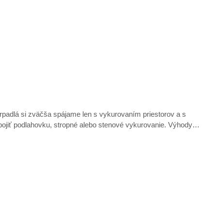
erpadlá si zväčša spájame len s vykurovaním priestorov a s
apojiť podlahovku, stropné alebo stenové vykurovanie. Výhody…