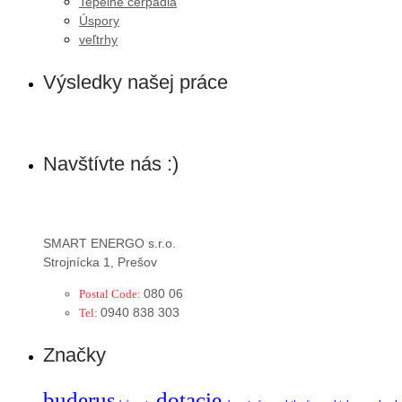
Tepelné čerpadlá
Úspory
veľtrhy
Výsledky našej práce
Navštívte nás :)
SMART ENERGO s.r.o.
Strojnícka 1, Prešov
080 06
Postal Code:
0940 838 303
Tel:
Značky
buderus
dotacie