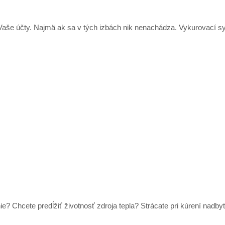
 Vaše účty. Najmä ak sa v tých izbách nik nenachádza. Vykurovací sy
ie? Chcete predĺžiť životnosť zdroja tepla? Strácate pri kúrení nad