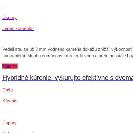
,
Úspory
Jeden komentár
Vedeli ste, že už 3 mm vodného kameňa dokážu znížiť výkonnosť pr
spotrebičmi. Mnoho domácností ma tvrdú vodu a preto neustále b
Viac >>
Hybridné kúrenie: vykurujte efektívne s dvoma
Daša
Kúrenie
,
Úspory