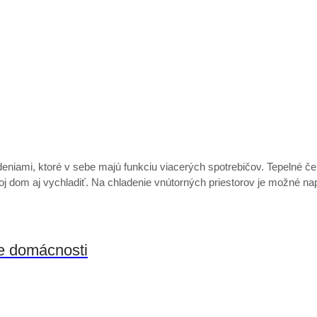
deniami, ktoré v sebe majú funkciu viacerých spotrebičov. Tepelné č
oj dom aj vychladiť. Na chladenie vnútorných priestorov je možné n
re domácnosti