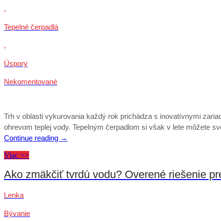
,
Tepelné čerpadlá
,
Úspory
Nekomentované
Trh v oblasti vykurovania každý rok prichádza s inovatívnymi zaria
ohrevom teplej vody. Tepelným čerpadlom si však v lete môžete sv
Continue reading
→
Viac >>
Ako zmäkčiť tvrdú vodu? Overené riešenie p
Lenka
Bývanie