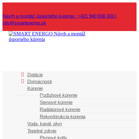
Návrh a montáž úsporného kúrenia : +421 940 838 303 |
info@smartenergo.sk
Najčítanejšie
Dotácie
Domácnosti
články
Kúrenie
Podlahové kúrenie
LAST MINUTE NA PODLAHOVÉ KÚRENIE
Stenové kúrenie
Radiátorové kúrenie
Kúrenie v roku 2018
Rekonštrukcia kúrenia
Voda, kanál, plyn
Tepelné čerpadlo v zime ohreje, v lete ochladí
Tepelné zdroje
Plynové kotly