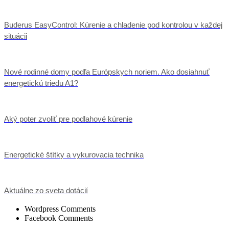
Buderus EasyControl: Kúrenie a chladenie pod kontrolou v každej
situácii
Nové rodinné domy podľa Európskych noriem. Ako dosiahnuť
energetickú triedu A1?
Aký poter zvoliť pre podlahové kúrenie
Energetické štítky a vykurovacia technika
Aktuálne zo sveta dotácií
Wordpress Comments
Facebook Comments