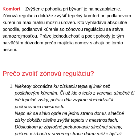
Komfort
– Zvýšenie pohodlia pri bývaní je na nezaplatenie.
Zónová regulácia dokáže zvýšiť tepelný komfort pri podlahovom
kúrení na maximálnu možnú úroveň. Kto vyhľadáva absolútne
pohodlie, podlahové kúrenie so zónovou reguláciou sa stáva
samozrejmosťou. Práve jednoduchosť a pocit pohody je tým
najväčším dôvodom prečo majitelia domov siahajú po tomto
riešení.
Prečo zvoliť zónovú reguláciu?
Niekedy dochádza ku získaniu tepla aj inak než
podlahovým kúrením. Či už ide o teplo z varenia, slnečné či
iné tepelné zisky, počas dňa zvykne dochádzať k
prekurovaniu miestností.
Napr. ak sa slnko oprie na jednu stranu domu, slnečné
zisky dokážu citeľne zvýšiť teplotu v miestnostiach.
Dôsledkom je zbytočné prekurovanie slnečnej strany,
pričom v izbách v severnej strane domu môže byť až