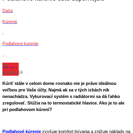
Daša
Kúrenie
,
Podlahové kúrenie
,
Úspory
20
januára,14
Kúriť stále v celom dome rovnako nie je práve ideálnou
voľbou pre Vaše účty. Najmä ak sa v tých izbách nik
nenachádza. Vykurovací systém s radiátormi sa dá ľahko
zregulovať. Slúžia na to termostatické hlavice. Ako je to ale
pri podlahovom kúrení?
Podlahové kúrenie
zvyšuje komfort bývania a znižuje náklady na