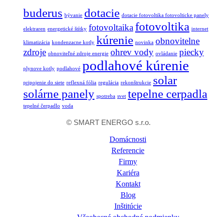
buderus
dotacie
bývanie
dotacie fotovoltika fotovolticke panely
fotovoltika
fotovoltaika
elektraren
energetické štítky
internet
kúrenie
obnovitelne
klimatizácia
kondenzacne kotly
novinka
zdroje
ohrev vody
piecky
obnoviteľné zdroje energie
ovládanie
podlahové kúrenie
plynove kotly
podlahové
solar
pripojenie do siete
reflexná fólia
regulácia
rekonštrukcie
solárne panely
tepelne cerpadla
spotreba
svet
tepelné čerpadlo
voda
© SMART ENERGO s.r.o.
Domácnosti
Referencie
Firmy
Kariéra
Kontakt
Blog
Inštitúcie