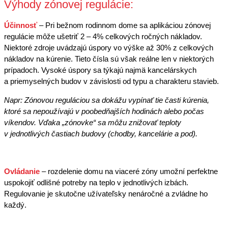
Výhody zónovej regulácie:
Účinnosť
– Pri bežnom rodinnom dome sa aplikáciou zónovej
regulácie môže ušetriť 2 – 4% celkových ročných nákladov.
Niektoré zdroje uvádzajú úspory vo výške až 30% z celkových
nákladov na kúrenie. Tieto čísla sú však reálne len v niektorých
prípadoch. Vysoké úspory sa týkajú najmä kancelárskych
a priemyselných budov v závislosti od typu a charakteru stavieb.
Napr: Zónovou reguláciou sa dokážu vypínať tie časti kúrenia,
ktoré sa nepoužívajú v poobedňajších hodinách alebo počas
víkendov. Vďaka „zónovke“ sa môžu znižovať teploty
v jednotlivých častiach budovy (chodby, kancelárie a pod).
Ovládanie
– rozdelenie domu na viaceré zóny umožní perfektne
uspokojiť odlišné potreby na teplo v jednotlivých izbách.
Regulovanie je skutočne užívateľsky nenáročné a zvládne ho
každý.