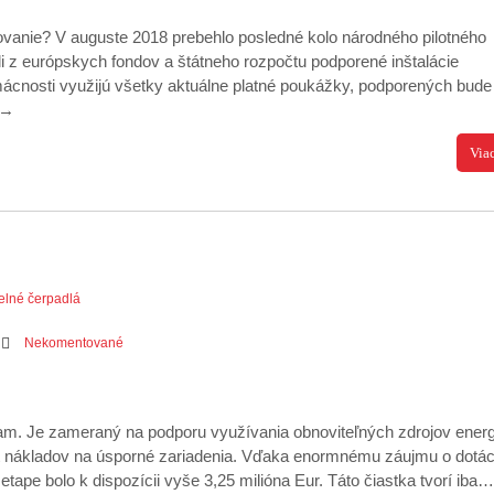
čovanie? V auguste 2018 prebehlo posledné kolo národného pilotného
i z európskych fondov a štátneho rozpočtu podporené inštalácie
mácnosti využijú všetky aktuálne platné poukážky, podporených bude
→
Via
elné čerpadlá
Nekomentované
m. Je zameraný na podporu využívania obnoviteľných zdrojov energi
 nákladov na úsporné zariadenia. Vďaka enormnému záujmu o dotác
ape bolo k dispozícii vyše 3,25 milióna Eur. Táto čiastka tvorí iba…