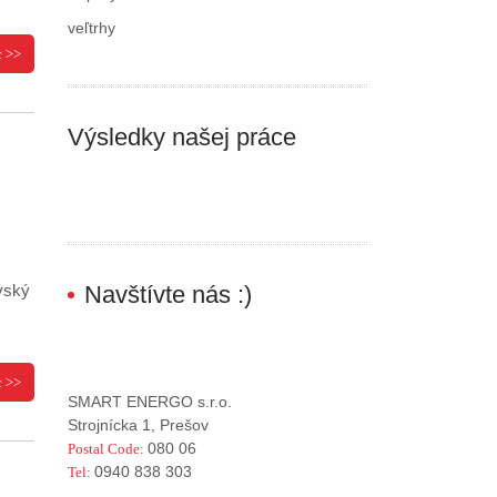
veľtrhy
c >>
Výsledky našej práce
Navštívte nás :)
vský
c >>
SMART ENERGO s.r.o.
Strojnícka 1, Prešov
080 06
Postal Code:
0940 838 303
Tel: