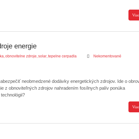
Via
roje energie
ika
,
obnovitelne zdroje
,
solar
,
tepelne cerpadla
Nekomentované
abezpečiť neobmedzené dodávky energetických zdrojov. Ide o obro
ie z obnoviteľných zdrojov nahradením fosílnych palív ponúka
 technológii?
Via