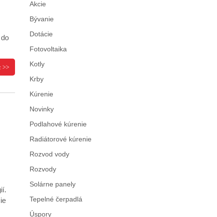
Akcie
Bývanie
Dotácie
 do
Fotovoltaika
Kotly
c >>
Krby
Kúrenie
Novinky
Podlahové kúrenie
Radiátorové kúrenie
Rozvod vody
Rozvody
Solárne panely
í.
Tepelné čerpadlá
ie
Úspory