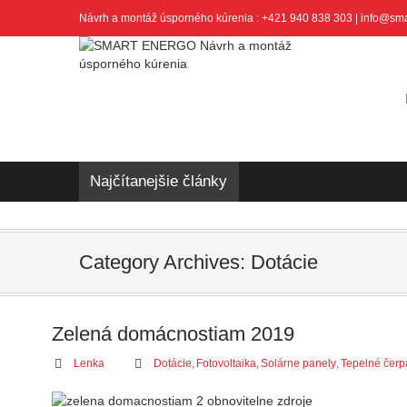
Návrh a montáž úsporného kúrenia : +421 940 838 303 | info@sm
Najčítanejšie články
Category Archives: Dotácie
Zelená domácnostiam 2019
Lenka
Dotácie
,
Fotovoltaika
,
Solárne panely
,
Tepelné čerp