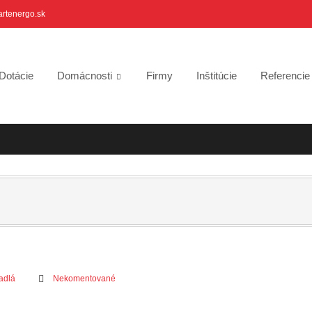
artenergo.sk
Dotácie
Domácnosti
Firmy
Inštitúcie
Referenci
adlá
Nekomentované