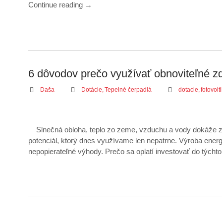
Continue reading
→
6 dôvodov prečo využívať obnoviteľné zd
Daša
Dotácie
,
Tepelné čerpadlá
dotacie
,
fotovolt
Slnečná obloha, teplo zo zeme, vzduchu a vody dokáže z
potenciál, ktorý dnes využívame len nepatrne. Výroba energ
nepopierateľné výhody. Prečo sa oplatí investovať do týchto