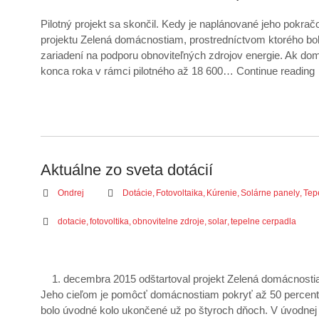
Pilotný projekt sa skončil. Kedy je naplánované jeho pokra
projektu Zelená domácnostiam, prostredníctvom ktorého bol
zariadení na podporu obnoviteľných zdrojov energie. Ak do
konca roka v rámci pilotného až 18 600…
Continue reading
Aktuálne zo sveta dotácií
Ondrej
Dotácie
,
Fotovoltaika
,
Kúrenie
,
Solárne panely
,
Tep
dotacie
,
fotovoltika
,
obnovitelne zdroje
,
solar
,
tepelne cerpadla
1. decembra 2015 odštartoval projekt Zelená domácnostia
Jeho cieľom je pomôcť domácnostiam pokryť až 50 percent
bolo úvodné kolo ukončené už po štyroch dňoch. V úvodnej et