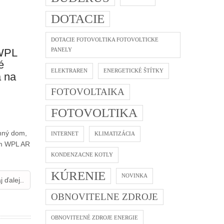
DOTACIE
DOTACIE FOTOVOLTIKA FOTOVOLTICKE
WPL
PANELY
é
ELEKTRAREN
ENERGETICKÉ ŠTÍTKY
a na
FOTOVOLTAIKA
FOTOVOLTIKA
inný dom,
INTERNET
KLIMATIZÁCIA
rm WPL AR
KONDENZACNE KOTLY
KÚRENIE
NOVINKA
j ďalej..
OBNOVITELNE ZDROJE
OBNOVITEĽNÉ ZDROJE ENERGIE