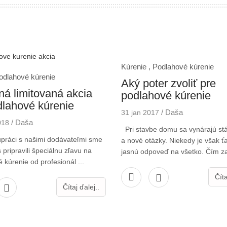
Kúrenie ,
Podlahové kúrenie
odlahové kúrenie
Aký poter zvoliť pre
á limitovaná akcia
podlahové kúrenie
dlahové kúrenie
/
Daša
31 jan 2017
/
Daša
018
Pri stavbe domu sa vynárajú st
ráci s našimi dodávateľmi sme
a nové otázky. Niekedy je však ť
 pripravili špeciálnu zľavu na
jasnú odpoveď na všetko. Čím zali
 kúrenie od profesionál ...
Číta
Čítaj ďalej..