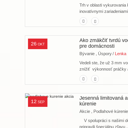
Trh v oblasti vykurovania
inovatívnymi zariadeniami,
Ako zmäkčiť tvrdú vo
26
OKT
pre domácnosti
Bývanie ,
Úspory
/
Lenka
Vedeli ste, že už 3 mm 
znížiť výkonnosť práčky 
Jesenná limitovaná a
12
SEP
kúrenie
Akcie ,
Podlahové kúrenie
V spolupráci s našimi d
pripravili špeciálnu zľavu .