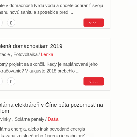
te v domácnosti tvrdú vodu a chcete ochrániť svoju
ásnu novú sanitu a spotrebiče pred ...
viac..
elená domácnostiam 2019
tácie ,
Fotovoltaika
/
Lenka
lotný projekt sa skončil. Kedy je naplánované jeho
kračovanie? V auguste 2018 prebehlo ...
viac..
lárna elektráreň v Číne púta pozornosť na
elom
vinky ,
Solárne panely
/
Daša
lárna energia, alebo inak povedané energia
skavaná zo slnečného žiarenia je najhojnejš ...