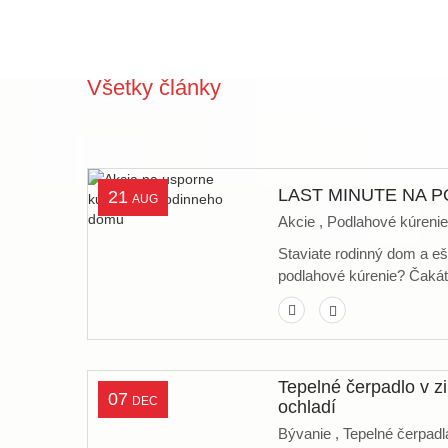
Všetky články
LAST MINUTE NA 
21
AUG
Akcie ,
Podlahové kúrenie
Staviate rodinný dom a eš
podlahové kúrenie? Čakáte
Tepelné čerpadlo v zi
07
DEC
ochladí
Bývanie ,
Tepelné čerpadl