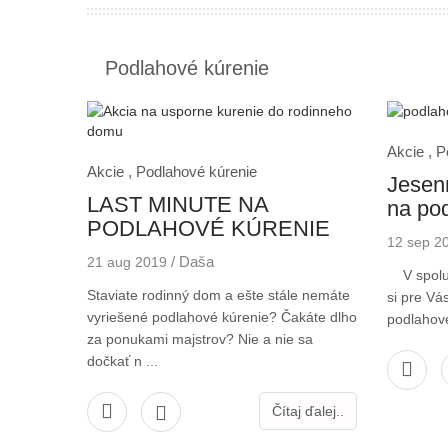
Podlahové kúrenie
Akcie ,
P
Akcie ,
Podlahové kúrenie
Jesenn
LAST MINUTE NA
na po
PODLAHOVÉ KÚRENIE
12 sep 2
/
Daša
21 aug 2019
V spolup
Staviate rodinný dom a ešte stále nemáte
si pre Vás
vyriešené podlahové kúrenie? Čakáte dlho
podlahové
za ponukami majstrov? Nie a nie sa
dočkať n ...
Čítaj ďalej..