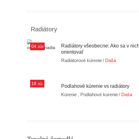
Radiátory
Radiátory všeobecne: Ako sa v nic
04
JÚN
orientovať
Radiátorové kúrenie
/
Daša
18
JÚL
Podlahové kúrenie vs radiátory
Kúrenie ,
Podlahové kúrenie
/
Daša
Tepelné čerpadlá