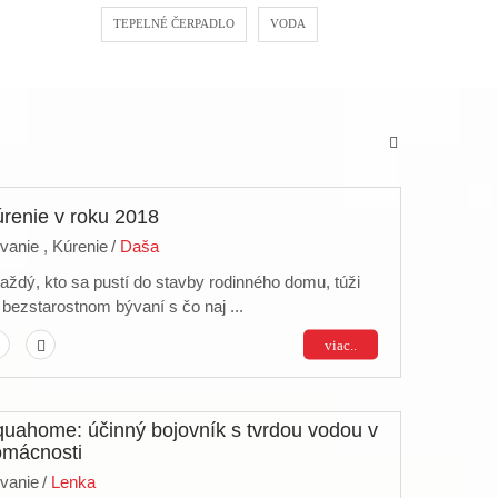
TEPELNÉ ČERPADLO
VODA
renie v roku 2018
vanie ,
Kúrenie
/
Daša
ždý, kto sa pustí do stavby rodinného domu, túži
 bezstarostnom bývaní s čo naj ...
viac..
uahome: účinný bojovník s tvrdou vodou v
omácnosti
vanie
/
Lenka