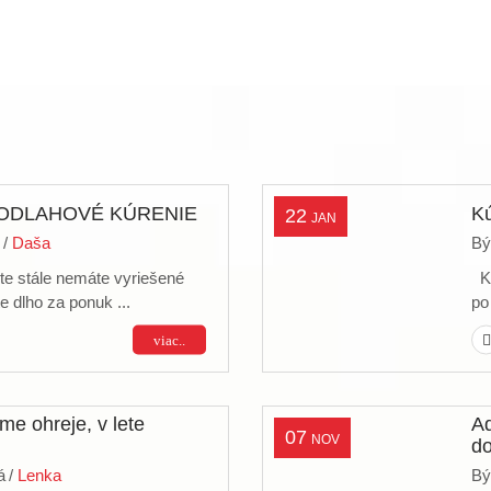
PODLAHOVÉ KÚRENIE
Kú
22
JAN
/
Daša
Bý
te stále nemáte vyriešené
Ka
 dlho za ponuk ...
po
viac..
me ohreje, v lete
Aq
07
NOV
d
á
/
Lenka
Bý