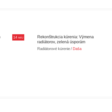
h
Rekonštrukcia kúrenia: Výmena
14
MÁJ
radiátorov, zelená úsporám
Radiátorové kúrenie
/
Daša