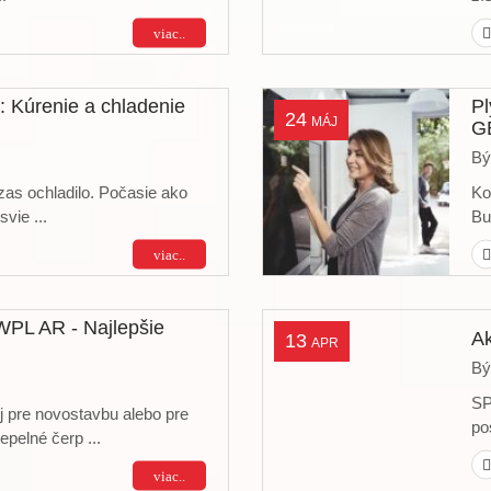
viac..
 Kúrenie a chladenie
Pl
24
MÁJ
GB
Bý
zas ochladilo. Počasie ako
Ko
svie ...
Bu
viac..
PL AR - Najlepšie
Ak
13
APR
Bý
SP
oj pre novostavbu alebo pre
po
epelné čerp ...
viac..