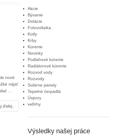
Akcie
Bývanie
Dotácie
Fotovoltaika
Kotly
Krby
Kúrenie
Novinky
Podlahové kúrenie
Radiátorové kúrenie
Rozvod vody
ále nové
Rozvody
ažké nájsť
Solárne panely
ať ...
Tepelné čerpadlá
Úspory
veľtrhy
j ďalej..
Výsledky našej práce