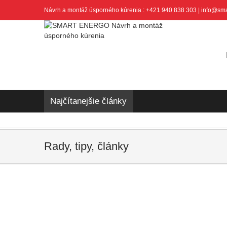
Návrh a montáž úsporného kúrenia : +421 940 838 303 | info@sm
Najčítanejšie články
Rady, tipy, články