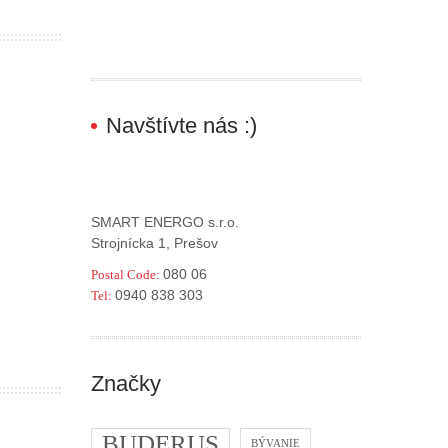
Navštívte nás :)
SMART ENERGO s.r.o.
Strojnícka 1, Prešov
080 06
Postal Code:
0940 838 303
Tel:
Značky
BUDERUS
BÝVANIE