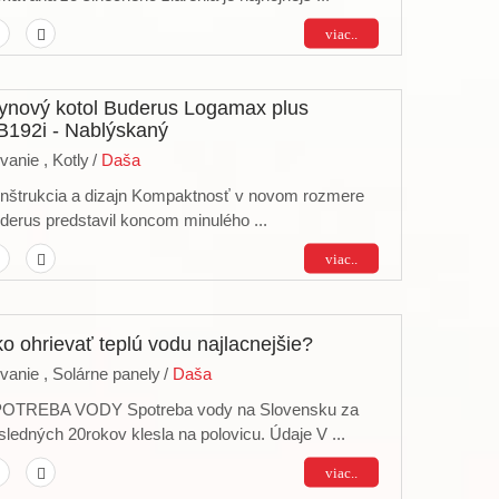
viac..
ynový kotol Buderus Logamax plus
192i - Nablýskaný
vanie ,
Kotly
/
Daša
nštrukcia a dizajn Kompaktnosť v novom rozmere
derus predstavil koncom minulého ...
viac..
o ohrievať teplú vodu najlacnejšie?
vanie ,
Solárne panely
/
Daša
OTREBA VODY Spotreba vody na Slovensku za
sledných 20rokov klesla na polovicu. Údaje V ...
viac..