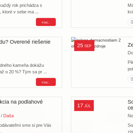
 každý rok prichádza s
Má
 ktoré v sebe ma ...
kr
viac..
du? Overené riešenie
Z
25
SEP
Do
Pi
vodného kameňa dokážu
po
až o 20 %? Tým sa pr ...
viac..
kcia na podlahové
So
17
JÚL
c
/
Daša
No
odávateľmi sme si pre Vás
So
..
zí