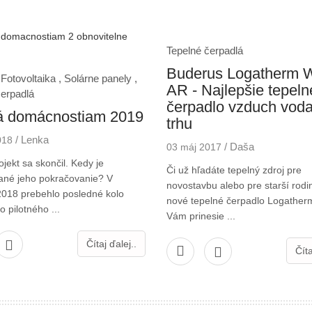
Tepelné čerpadlá
Buderus Logatherm 
Fotovoltaika ,
Solárne panely ,
AR - Najlepšie tepeln
čerpadlá
čerpadlo vzduch vod
á domácnostiam 2019
trhu
/
Lenka
018
/
Daša
03 máj 2017
ojekt sa skončil. Kedy je
Či už hľadáte tepelný zdroj pre
ané jeho pokračovanie? V
novostavbu alebo pre starší rod
2018 prebehlo posledné kolo
nové tepelné čerpadlo Logathe
 pilotného ...
Vám prinesie ...
Čítaj ďalej..
Číta