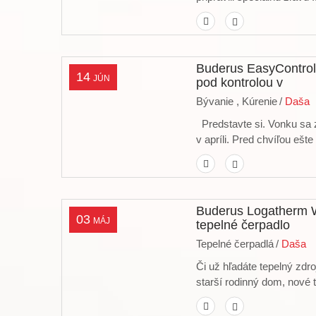
Buderus EasyControl:
14
JÚN
pod kontrolou v
Bývanie ,
Kúrenie
/
Daša
Predstavte si. Vonku sa 
v apríli. Pred chvíľou ešte 
Buderus Logatherm W
03
MÁJ
tepelné čerpadlo
Tepelné čerpadlá
/
Daša
Či už hľadáte tepelný zdr
starší rodinný dom, nové t