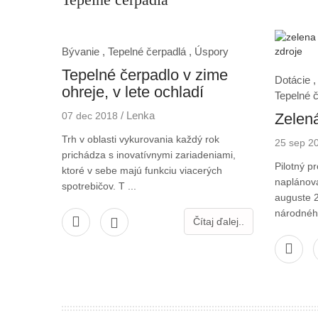
Bývanie ,
Tepelné čerpadlá ,
Úspory
Tepelné čerpadlo v zime
Dotácie ,
ohreje, v lete ochladí
Tepelné 
/
Lenka
07 dec 2018
Zelen
Trh v oblasti vykurovania každý rok
25 sep 2
prichádza s inovatívnymi zariadeniami,
Pilotný pr
ktoré v sebe majú funkciu viacerých
naplánov
spotrebičov. T ...
auguste 
národného
Čítaj ďalej..