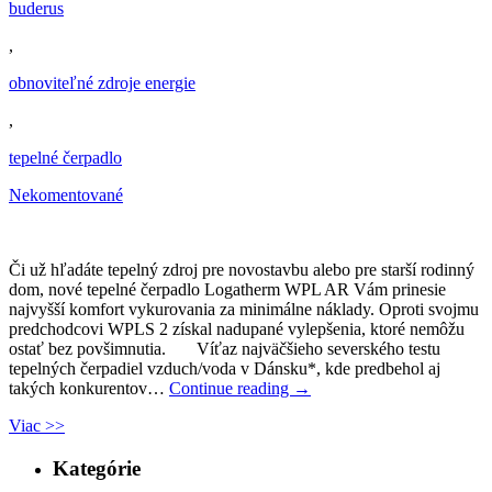
buderus
,
obnoviteľné zdroje energie
,
tepelné čerpadlo
Nekomentované
Či už hľadáte tepelný zdroj pre novostavbu alebo pre starší rodinný
dom, nové tepelné čerpadlo Logatherm WPL AR Vám prinesie
najvyšší komfort vykurovania za minimálne náklady. Oproti svojmu
predchodcovi WPLS 2 získal nadupané vylepšenia, ktoré nemôžu
ostať bez povšimnutia. Víťaz najväčšieho severského testu
tepelných čerpadiel vzduch/voda v Dánsku*, kde predbehol aj
takých konkurentov…
Continue reading
→
Viac >>
Kategórie