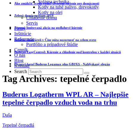
Solárna technika
Ako zmäkčiť tvrdú vodu? Overené riešenie pre domácnosti
Kotly na tuhé palivo, drevokotly
Kotly na olej
Zelená domácnostiam 2019
Chladenie domu
Servis
Jesenná limitovaná akcia na podlahové kúrenie
Firmy
Inštitúcie
Referencie
Solárna elektráreň v Číne púta pozornosť na celom svete
Portfólio a prípadové štúdie
Cenník
Buderus EasyControl: Kúrenie a chladenie pod kontrolou v každej situácii
O nás
Blog
Plynový kotol Buderus Logamax plus GB192i - Nablýskaný elegán
Kontakt
Search
Tag Archives: tepelné čerpadlo
Buderus Logatherm WPL AR – Najlepšie
tepelné čerpadlo vzduch voda na trhu
Daša
Tepelné čerpadlá