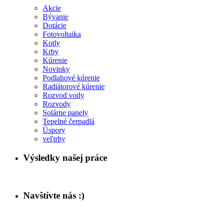
Akcie
Bývanie
Dotácie
Fotovoltaika
Kotly
Krby
Kúrenie
Novinky
Podlahové kúrenie
Radiátorové kúrenie
Rozvod vody
Rozvody
Solárne panely
Tepelné čerpadlá
Úspory
veľtrhy
Výsledky našej práce
Navštívte nás :)