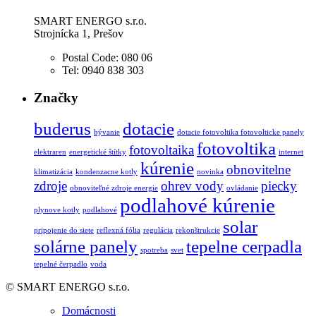
SMART ENERGO s.r.o.
Strojnícka 1, Prešov
Postal Code:
080 06
Tel:
0940 838 303
Značky
buderus
dotacie
bývanie
dotacie fotovoltika fotovolticke panely
fotovoltika
fotovoltaika
elektraren
energetické štítky
internet
kúrenie
obnovitelne
klimatizácia
kondenzacne kotly
novinka
zdroje
ohrev vody
piecky
obnoviteľné zdroje energie
ovládanie
podlahové kúrenie
plynove kotly
podlahové
solar
pripojenie do siete
reflexná fólia
regulácia
rekonštrukcie
solárne panely
tepelne cerpadla
spotreba
svet
tepelné čerpadlo
voda
© SMART ENERGO s.r.o.
Domácnosti