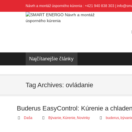
Návrh a montáž úsporného kúrenia : +421 940 838 303 | info@sm
Najčítanejšie články
Tag Archives: ovládanie
Buderus EasyControl: Kúrenie a chladeni
Daša
Bývanie
,
Kúrenie
,
Novinky
buderus
,
bývani