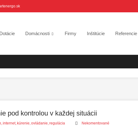
artenergo.sk
Dotácie
Domácnosti
Firmy
Inštitúcie
Referenci
e pod kontrolou v každej situácii
e
,
internet
,
kúrenie
,
ovládanie
,
regulácia
Nekomentované