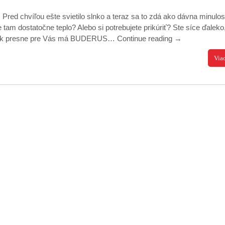
 Pred chvíľou ešte svietilo slnko a teraz sa to zdá ako dávna minulos
m dostatočne teplo? Alebo si potrebujete prikúriť? Ste síce ďaleko
? Tak presne pre Vás má BUDERUS…
Continue reading
→
Via