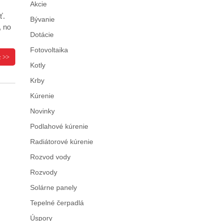
Akcie
ť.
Bývanie
, no
Dotácie
Fotovoltaika
c >>
Kotly
Krby
Kúrenie
Novinky
Podlahové kúrenie
Radiátorové kúrenie
Rozvod vody
Rozvody
Solárne panely
Tepelné čerpadlá
Úspory