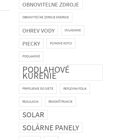
OBNOVITELNE ZDROJE
OBNOVITEĽNÉ ZDROJE ENERGIE
OHREV VODY
OVLÁDANIE
PIECKY
PLYNOVE KOTLY
PODLAHOVÉ
PODLAHOVÉ
KÚRENIE
PRIPOJENIE DO SIETE
REFLEXNÁ FÓLIA
REGULÁCIA
REKONŠTRUKCIE
SOLAR
SOLÁRNE PANELY