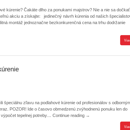
ové kúrenie? Čakáte dlho za ponukami majstrov? Nie a nie sa dočkať
ľnú akciu a získajte: jedinečný návrh kúrenia od našich špecialisto
litná montáž jednoznačne bezkonkurenčná cena na trhu dodržanie
Via
kúrenie
li špeciálnu zľavu na podlahové kúrenie od profesionálov s odborný
 teraz. POZOR! Ide o časovo obmedzenú zvýhodnenú ponuku len do
 výpočet tepelnej potreby…
Continue reading
→
Via