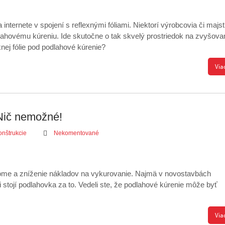
 internete v spojení s reflexnými fóliami. Niektorí výrobcovia či majst
dlahovému kúreniu. Ide skutočne o tak skvelý prostriedok na zvyšova
xnej fólie pod podlahové kúrenie?
Via
Nič nemožné!
onštrukcie
Nekomentované
 dome a zníženie nákladov na vykurovanie. Najmä v novostavbách
 stojí podlahovka za to. Vedeli ste, že podlahové kúrenie môže byť
Via