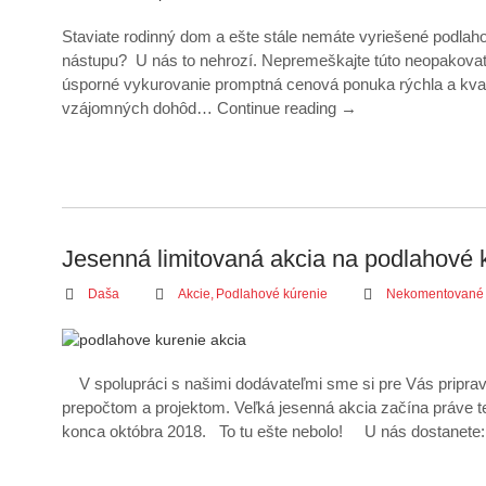
Staviate rodinný dom a ešte stále nemáte vyriešené podlah
nástupu? U nás to nehrozí. Nepremeškajte túto neopakovate
úsporné vykurovanie promptná cenová ponuka rýchla a kva
vzájomných dohôd…
Continue reading
→
Jesenná limitovaná akcia na podlahové 
Daša
Akcie
,
Podlahové kúrenie
Nekomentované
V spolupráci s našimi dodávateľmi sme si pre Vás pripravi
prepočtom a projektom. Veľká jesenná akcia začína práve
konca októbra 2018. To tu ešte nebolo! U nás dostanete: