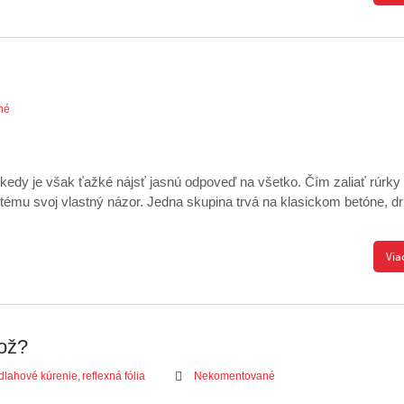
né
kedy je však ťažké nájsť jasnú odpoveď na všetko. Čím zaliať rúrky
tému svoj vlastný názor. Jedna skupina trvá na klasickom betóne, dr
Via
lož?
dlahové kúrenie
,
reflexná fólia
Nekomentované