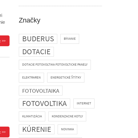
ri
Značky
nie
BUDERUS
BÝVANIE
c >>
DOTACIE
DOTACIE FOTOVOLTIKA FOTOVOLTICKE PANELY
ELEKTRAREN
ENERGETICKÉ ŠTÍTKY
FOTOVOLTAIKA
FOTOVOLTIKA
INTERNET
KLIMATIZÁCIA
KONDENZACNE KOTLY
KÚRENIE
NOVINKA
c >>