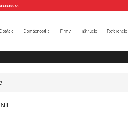
artenergo.sk
Dotácie
Domácnosti
Firmy
Inštitúcie
Referenci
e
NIE