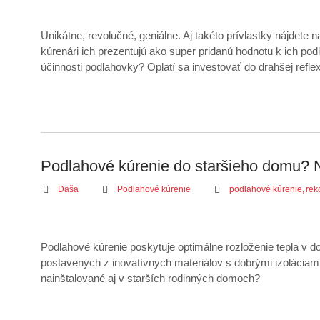
Unikátne, revolučné, geniálne. Aj takéto prívlastky nájdete na
kúrenári ich prezentujú ako super pridanú hodnotu k ich po
účinnosti podlahovky? Oplatí sa investovať do drahšej refle
Podlahové kúrenie do staršieho domu? 
Daša
Podlahové kúrenie
podlahové kúrenie
,
rek
Podlahové kúrenie poskytuje optimálne rozloženie tepla v
postavených z inovatívnych materiálov s dobrými izoláciami
nainštalované aj v starších rodinných domoch?