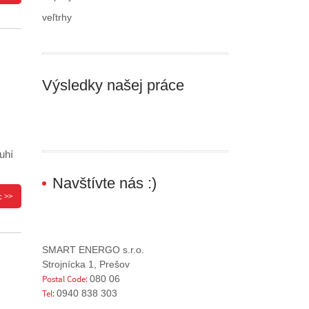
veľtrhy
Výsledky našej práce
uhí
Navštívte nás :)
c >>
SMART ENERGO s.r.o.
Strojnícka 1, Prešov
Postal Code:
080 06
Tel:
0940 838 303