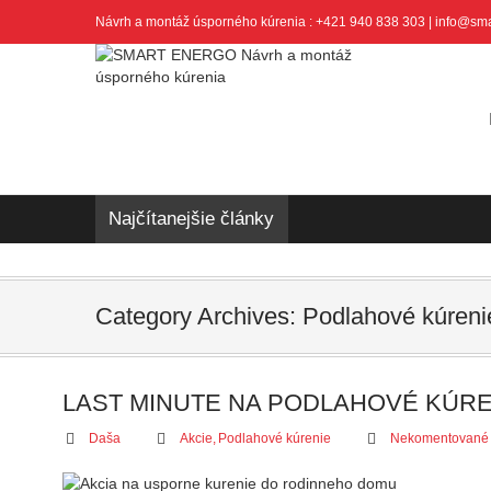
Návrh a montáž úsporného kúrenia : +421 940 838 303 | info@sm
Najčítanejšie články
Category Archives: Podlahové kúreni
LAST MINUTE NA PODLAHOVÉ KÚRE
Daša
Akcie
,
Podlahové kúrenie
Nekomentované