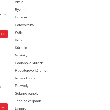
Akcie
Bývanie
v na
Dotácie
Fotovoltaika
Kotly
c >>
Krby
Kúrenie
Novinky
Podlahové kúrenie
Radiátorové kúrenie
Rozvod vody
Rozvody
m
Solárne panely
Tepelné čerpadlá
c >>
Úspory