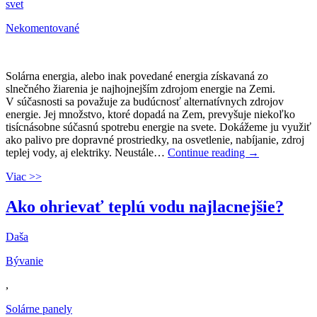
svet
Nekomentované
Solárna energia, alebo inak povedané energia získavaná zo
slnečného žiarenia je najhojnejším zdrojom energie na Zemi.
V súčasnosti sa považuje za budúcnosť alternatívnych zdrojov
energie. Jej množstvo, ktoré dopadá na Zem, prevyšuje niekoľko
tisícnásobne súčasnú spotrebu energie na svete. Dokážeme ju využiť
ako palivo pre dopravné prostriedky, na osvetlenie, nabíjanie, zdroj
teplej vody, aj elektriky. Neustále…
Continue reading
→
Viac >>
Ako ohrievať teplú vodu najlacnejšie?
Daša
Bývanie
,
Solárne panely