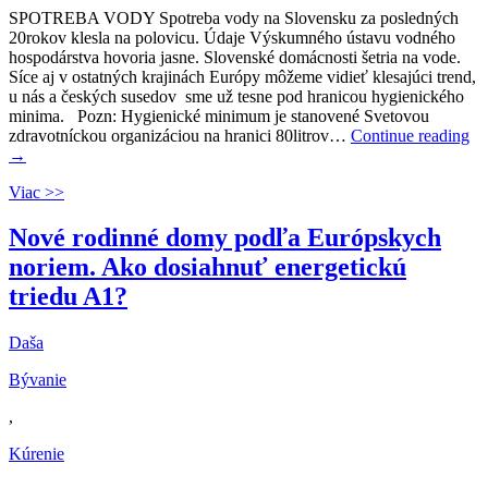
SPOTREBA VODY Spotreba vody na Slovensku za posledných
20rokov klesla na polovicu. Údaje Výskumného ústavu vodného
hospodárstva hovoria jasne. Slovenské domácnosti šetria na vode.
Síce aj v ostatných krajinách Európy môžeme vidieť klesajúci trend,
u nás a českých susedov sme už tesne pod hranicou hygienického
minima. Pozn: Hygienické minimum je stanovené Svetovou
zdravotníckou organizáciou na hranici 80litrov…
Continue reading
→
Viac >>
Nové rodinné domy podľa Európskych
noriem. Ako dosiahnuť energetickú
triedu A1?
Daša
Bývanie
,
Kúrenie