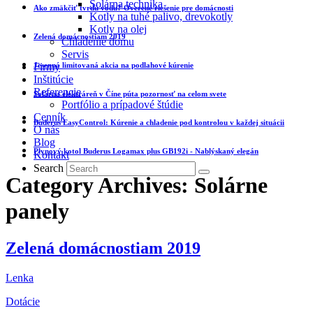
Solárna technika
Ako zmäkčiť tvrdú vodu? Overené riešenie pre domácnosti
Kotly na tuhé palivo, drevokotly
Kotly na olej
Zelená domácnostiam 2019
Chladenie domu
Servis
Jesenná limitovaná akcia na podlahové kúrenie
Firmy
Inštitúcie
Referencie
Solárna elektráreň v Číne púta pozornosť na celom svete
Portfólio a prípadové štúdie
Cenník
Buderus EasyControl: Kúrenie a chladenie pod kontrolou v každej situácii
O nás
Blog
Plynový kotol Buderus Logamax plus GB192i - Nablýskaný elegán
Kontakt
Search
Category Archives: Solárne
panely
Zelená domácnostiam 2019
Lenka
Dotácie