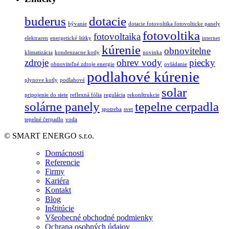
buderus
dotacie
bývanie
dotacie fotovoltika fotovolticke panely
fotovoltika
fotovoltaika
elektraren
energetické štítky
internet
kúrenie
obnovitelne
klimatizácia
kondenzacne kotly
novinka
zdroje
ohrev vody
piecky
obnoviteľné zdroje energie
ovládanie
podlahové kúrenie
plynove kotly
podlahové
solar
pripojenie do siete
reflexná fólia
regulácia
rekonštrukcie
solárne panely
tepelne cerpadla
spotreba
svet
tepelné čerpadlo
voda
© SMART ENERGO s.r.o.
Domácnosti
Referencie
Firmy
Kariéra
Kontakt
Blog
Inštitúcie
Všeobecné obchodné podmienky
Ochrana osobných údajov