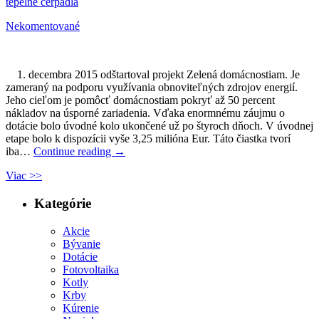
tepelne cerpadla
Nekomentované
1. decembra 2015 odštartoval projekt Zelená domácnostiam. Je
zameraný na podporu využívania obnoviteľných zdrojov energií.
Jeho cieľom je pomôcť domácnostiam pokryť až 50 percent
nákladov na úsporné zariadenia. Vďaka enormnému záujmu o
dotácie bolo úvodné kolo ukončené už po štyroch dňoch. V úvodnej
etape bolo k dispozícii vyše 3,25 milióna Eur. Táto čiastka tvorí
iba…
Continue reading
→
Viac >>
Kategórie
Akcie
Bývanie
Dotácie
Fotovoltaika
Kotly
Krby
Kúrenie