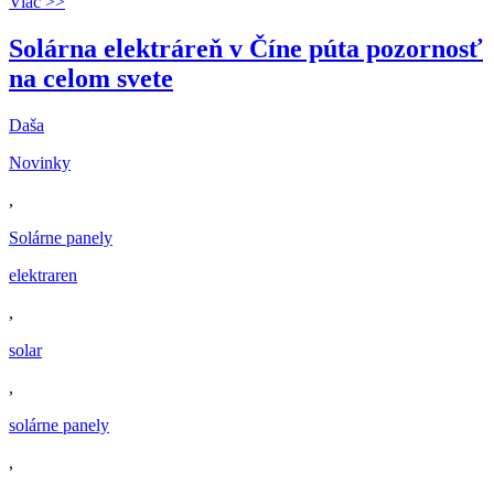
Viac >>
Solárna elektráreň v Číne púta pozornosť
na celom svete
Daša
Novinky
,
Solárne panely
elektraren
,
solar
,
solárne panely
,