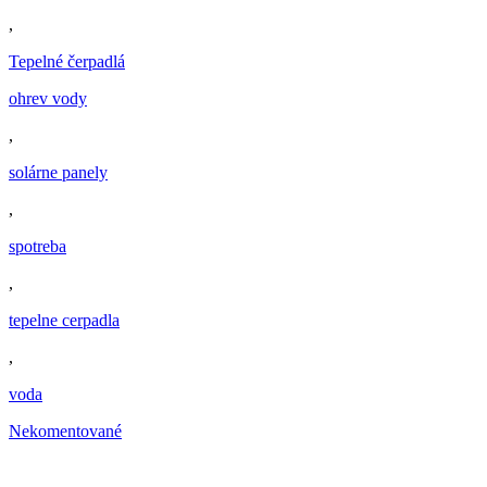
,
Tepelné čerpadlá
ohrev vody
,
solárne panely
,
spotreba
,
tepelne cerpadla
,
voda
Nekomentované