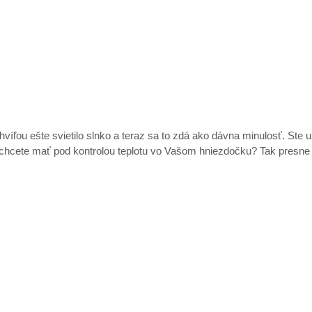
 chvíľou ešte svietilo slnko a teraz sa to zdá ako dávna minulosť. 
o, no chcete mať pod kontrolou teplotu vo Vašom hniezdočku? Tak 