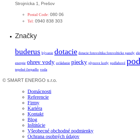
Strojnícka 1, Prešov
080 06
Postal Code:
0940 838 303
Tel:
Značky
buderus
dotacie
bývanie
dotacie fotovoltika fotovolticke panely
el
pod
ohrev vody
piecky
energie
ovládanie
plynove kotly
podlahové
tepelné čerpadlo
voda
© SMART ENERGO s.r.o.
Domácnosti
Referencie
Firmy
Kariéra
Kontakt
Blog
Inštitúcie
Všeobecné obchodné podmienky
Ochrana osobných údajov