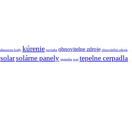
kúrenie
obnovitelne zdroje
denzacne kotly
novinka
obnoviteľné zdroje
solar
solárne panely
tepelne cerpadla
spotreba
svet