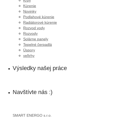
Krby
Kúrenie
Novinky
Podlahové kúrenie
Radiátorové kúrenie
Rozvod vody
Rozvody
Solárne panely
Tepelné čerpadlá
Úspory
veľtrhy
Výsledky našej práce
Navštívte nás :)
SMART ENERGO s.r.o.