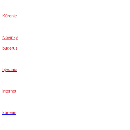
,
Kúrenie
,
Novinky
buderus
,
bývanie
,
internet
,
kúrenie
,