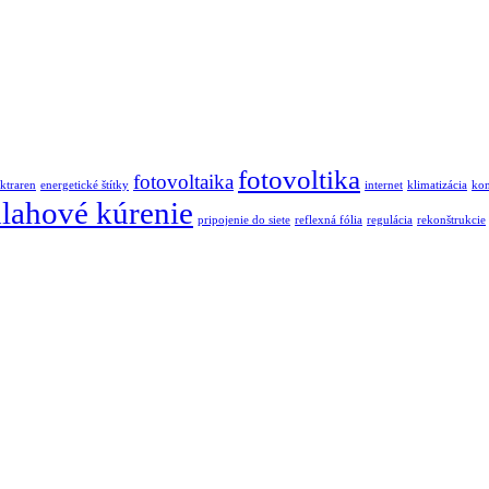
fotovoltika
fotovoltaika
ektraren
energetické štítky
internet
klimatizácia
kon
lahové kúrenie
pripojenie do siete
reflexná fólia
regulácia
rekonštrukcie