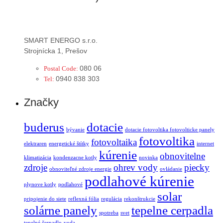
SMART ENERGO s.r.o.
Strojnícka 1, Prešov
080 06
Postal Code:
0940 838 303
Tel:
Značky
buderus
dotacie
bývanie
dotacie fotovoltika fotovolticke panely
fotovoltika
fotovoltaika
elektraren
energetické štítky
internet
kúrenie
obnovitelne
klimatizácia
kondenzacne kotly
novinka
zdroje
ohrev vody
piecky
obnoviteľné zdroje energie
ovládanie
podlahové kúrenie
plynove kotly
podlahové
solar
pripojenie do siete
reflexná fólia
regulácia
rekonštrukcie
solárne panely
tepelne cerpadla
spotreba
svet
tepelné čerpadlo
voda