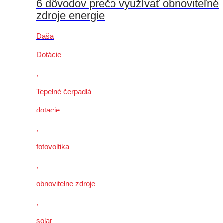
6 dôvodov prečo využívať obnoviteľné
zdroje energie
Daša
Dotácie
,
Tepelné čerpadlá
dotacie
,
fotovoltika
,
obnovitelne zdroje
,
solar