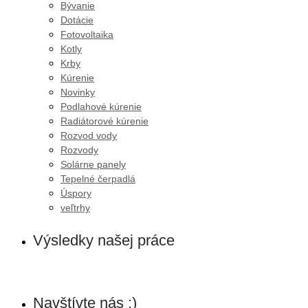
Bývanie
Dotácie
Fotovoltaika
Kotly
Krby
Kúrenie
Novinky
Podlahové kúrenie
Radiátorové kúrenie
Rozvod vody
Rozvody
Solárne panely
Tepelné čerpadlá
Úspory
veľtrhy
Výsledky našej práce
Navštívte nás :)