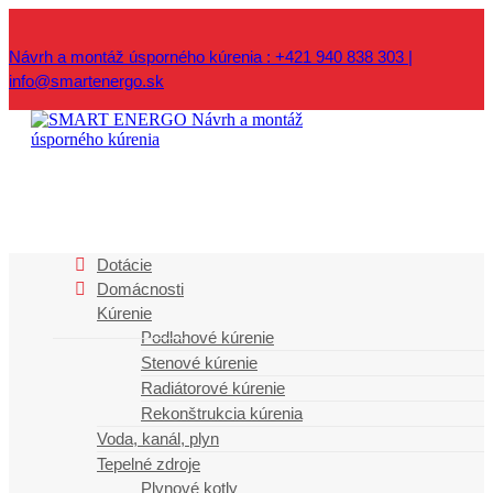
Návrh a montáž úsporného kúrenia : +421 940 838 303 |
info@smartenergo.sk
Najčítanejšie
Dotácie
Domácnosti
články
Kúrenie
Podlahové kúrenie
LAST MINUTE NA PODLAHOVÉ KÚRENIE
Stenové kúrenie
Radiátorové kúrenie
Kúrenie v roku 2018
Rekonštrukcia kúrenia
Voda, kanál, plyn
Tepelné čerpadlo v zime ohreje, v lete ochladí
Tepelné zdroje
Plynové kotly