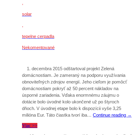
,
solar
,
tepelne cerpadla
Nekomentované
1. decembra 2015 odštartoval projekt Zelená
domácnostiam. Je zameraný na podporu využívania
obnoviteľných zdrojov energií. Jeho cieľom je pomôcť
domácnostiam pokryť až 50 percent nákladov na
úsporné zariadenia. Vďaka enormnému záujmu o
dotácie bolo úvodné kolo ukončené už po štyroch
dňoch. V úvodnej etape bolo k dispozícii vyše 3,25
milióna Eur. Táto čiastka tvorí iba…
Continue reading
→
Viac >>