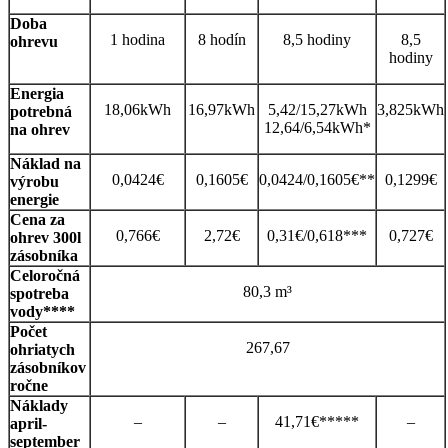
Doba
1 hodina
8 hodín
8,5 hodiny
8,5
ohrevu
hodiny
Energia
18,06kWh
16,97kWh
5,42/15,27kWh
3,825kWh
potrebná
12,64/6,54kWh*
na ohrev
Náklad na
0,0424€
0,1605€
0,0424/0,1605€**
0,1299€
výrobu
energie
Cena za
0,766€
2,72€
0,31€/0,618***
0,727€
ohrev 300l
zásobníka
Celoročná
80,3 m³
spotreba
vody****
Počet
267,67
ohriatych
zásobníkov
ročne
Náklady
–
–
41,71€*****
–
april-
september