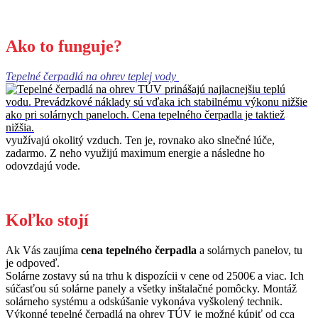
Ako to funguje?
Tepelné čerpadlá na ohrev teplej vody
využívajú okolitý vzduch. Ten je, rovnako ako slnečné lúče,
zadarmo. Z neho využijú maximum energie a následne ho
odovzdajú vode.
Koľko stojí
Ak Vás zaujíma
cena tepelného čerpadla
a solárnych panelov, tu
je odpoveď.
Solárne zostavy sú na trhu k dispozícii v cene od 2500€ a viac. Ich
súčasťou sú solárne panely a všetky inštalačné pomôcky. Montáž
solárneho systému a odskúšanie vykonáva vyškolený technik.
Výkonné tepelné čerpadlá na ohrev TÚV je možné kúpiť od cca