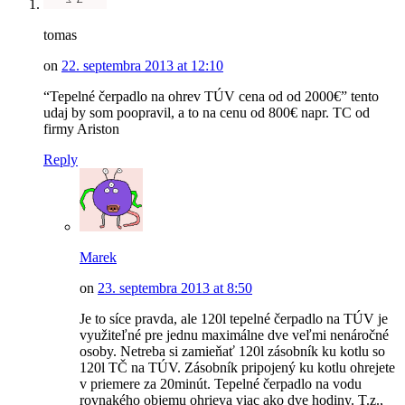
tomas
on
22. septembra 2013 at 12:10
“Tepelné čerpadlo na ohrev TÚV cena od od 2000€” tento
udaj by som poopravil, a to na cenu od 800€ napr. TC od
firmy Ariston
Reply
Marek
on
23. septembra 2013 at 8:50
Je to síce pravda, ale 120l tepelné čerpadlo na TÚV je
využiteľné pre jednu maximálne dve veľmi nenáročné
osoby. Netreba si zamieňať 120l zásobník ku kotlu so
120l TČ na TÚV. Zásobník pripojený ku kotlu ohrejete
v priemere za 20minút. Tepelné čerpadlo na vodu
rovnakého objemu ohrieva viac ako dve hodiny. T.z.,