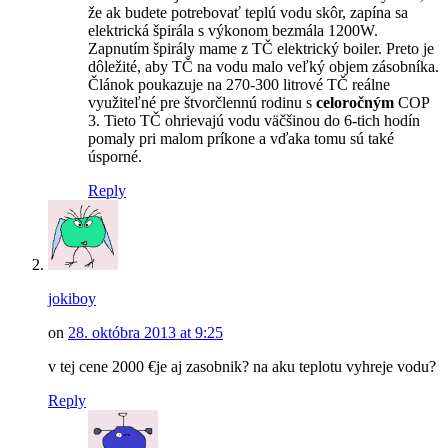
že ak budete potrebovať teplú vodu skôr, zapína sa
elektrická špirála s výkonom bezmála 1200W.
Zapnutím špirály mame z TČ elektrický boiler. Preto je
dôležité, aby TČ na vodu malo veľký objem zásobníka.
Článok poukazuje na 270-300 litrové TČ reálne
využiteľné pre štvorčlennú rodinu s
celoročným
COP
3. Tieto TČ ohrievajú vodu väčšinou do 6-tich hodín
pomaly pri malom príkone a vďaka tomu sú také
úsporné.
Reply
jokiboy
on
28. októbra 2013 at 9:25
v tej cene 2000 €je aj zasobnik? na aku teplotu vyhreje vodu?
Reply