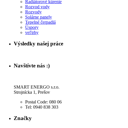
Radiátorové kúrenie
Rozvod vody
Rozvody
Solárne panely
Tepelné čerpadlá
Úspory
veľtrhy
Výsledky našej práce
Navštívte nás :)
SMART ENERGO s.r.o.
Strojnícka 1, Prešov
Postal Code:
080 06
Tel:
0940 838 303
Značky