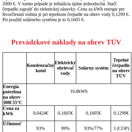
2000 €. V tomto prípade je inštalácia úplne jednoduchá. Stačí
čerpadlo zapojiť do elektrickej zásuvky. Cena za kWh energie pre
štvorčlennú rodinu je pri tepelnom čerpadle na ohrev vody 0,1299 €.
Pri použití solárneho systému je to 0,1605 €.
Prevádzkové náklady na ohrev TÚV
Tepelné
Elektrický
Kondenzačný
čerpadlo
ohrievač
Solárny systém
kotol
na ohrev
vody
TÚV
Energia
16,8kWh
potrebná
na ohrev
300l 55°C
Cena za
0,0424€
0,1605€
0,1605€
0,1299€
kWh
Účinnosť
93%
99%
93%/77%
3 (COP)