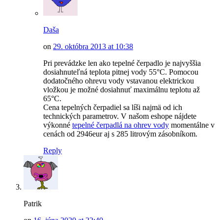
Daša
on
29. októbra 2013 at 10:38
Pri prevádzke len ako tepelné čerpadlo je najvyššia
dosiahnuteľná teplota pitnej vody 55°C. Pomocou
dodatočného ohrevu vody vstavanou elektrickou
vložkou je možné dosiahnuť maximálnu teplotu až
65°C.
Cena tepelných čerpadiel sa líši najmä od ich
technických parametrov. V našom eshope nájdete
výkonné
tepelné čerpadlá na ohrev vody
momentálne v
cenách od 2946eur aj s 285 litrovým zásobníkom.
Reply
Patrik