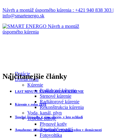
Návrh a montáž úsporného kúrenia : +421 940 838 303 |
info@smartenergo.sk
Dotácie
Najčítanejšie články
Domácnosti
Kúrenie
Podlahové kúrenie
LAST MINUTE NA PODLAHOVÉ KÚRENIE
Stenové kúrenie
Radiátorové kúrenie
Kúrenie v roku 2018
Rekonštrukcia kúrenia
Voda, kanál, plyn
Tepelné čerpadlo v zime ohreje, v lete ochladí
Tepelné zdroje
Plynové kotly
Tepelné čerpadlá
Aquahome: účinný bojovník s tvrdou vodou v domácnosti
Fotovoltika