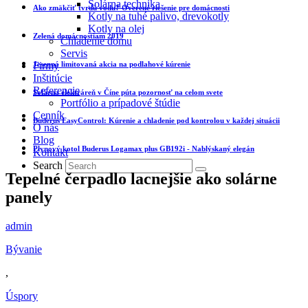
Solárna technika
Ako zmäkčiť tvrdú vodu? Overené riešenie pre domácnosti
Kotly na tuhé palivo, drevokotly
Kotly na olej
Zelená domácnostiam 2019
Chladenie domu
Servis
Jesenná limitovaná akcia na podlahové kúrenie
Firmy
Inštitúcie
Referencie
Solárna elektráreň v Číne púta pozornosť na celom svete
Portfólio a prípadové štúdie
Cenník
Buderus EasyControl: Kúrenie a chladenie pod kontrolou v každej situácii
O nás
Blog
Plynový kotol Buderus Logamax plus GB192i - Nablýskaný elegán
Kontakt
Search
Tepelné čerpadlo lacnejšie ako solárne
panely
admin
Bývanie
,
Úspory