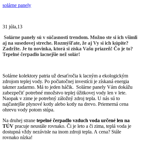
solárne panely
31 júla,13
Solárne panely sú v súčasnosti trendom. Možno ste si ich všimli
aj na susedovej streche. Rozmýšľate, že aj Vy si ich kúpite?
Zadržte. Je tu novinka, ktorá si získa Vašu priazeň! Čo je to?
Tepelné čerpadlo lacnejšie než solár!
Solárne kolektory patria už desaťročia k lacným a ekologickým
zdrojom teplej vody. Po počiatočnej investícii je získaná energia
takmer zadarmo. Má to jeden háčik. Solárne panely Vám dokážu
zabezpečiť potrebné množstvo teplej úžitkovej vody len v lete.
Naopak v zime je potrebný záložný zdroj tepla. U nás sú to
najčastejšie plynové kotly alebo kotly na drevo. Priemerná cena
ohrevu vody potom stúpa.
Na druhej strane
tepelné čerpadlo vzduch voda určené len na
TÚV
pracuje neustále rovnako. Či je leto a či zima, teplá voda je
dostupná vždy nezávisle na inom zdroji tepla. A cena? Stále
rovnako nízka!