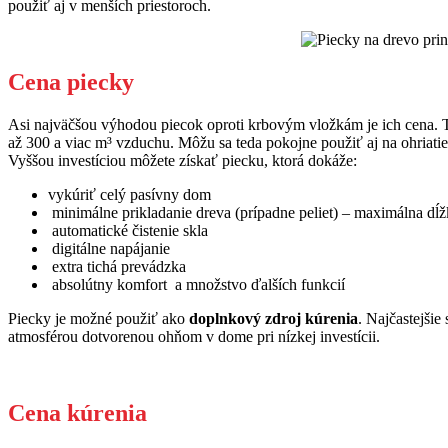
použiť aj v menších priestoroch.
Cena piecky
Asi najväčšou výhodou piecok oproti krbovým vložkám je ich cena. Tá 
až 300 a viac m³ vzduchu. Môžu sa teda pokojne použiť aj na ohriatie
Vyššou investíciou môžete získať piecku, ktorá dokáže:
vykúriť celý pasívny dom
minimálne prikladanie dreva (prípadne peliet) – maximálna dĺž
automatické čistenie skla
digitálne napájanie
extra tichá prevádzka
absolútny komfort a množstvo ďalších funkcií
Piecky je možné použiť ako
doplnkový zdroj
kúrenia
. Najčastejšie
atmosférou dotvorenou ohňom v dome pri nízkej investícii.
Cena kúrenia