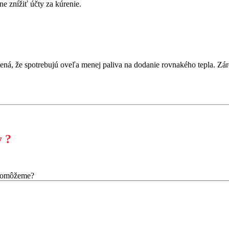
e znížiť účty za kúrenie.
á, že spotrebujú oveľa menej paliva na dodanie rovnakého tepla. Záro
y ?
pomôžeme?