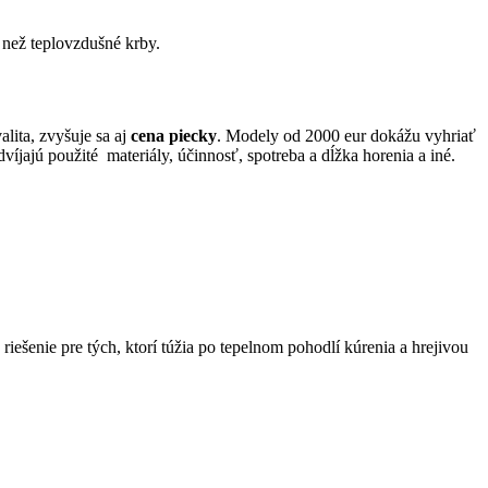
lita, zvyšuje sa aj
cena piecky
. Modely od 2000 eur dokážu vyhriať
íjajú použité materiály, účinnosť, spotreba a dĺžka horenia a iné.
riešenie pre tých, ktorí túžia po tepelnom pohodlí kúrenia a hrejivou