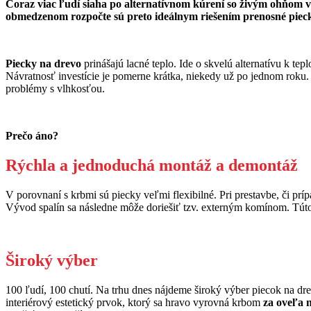
Čoraz viac ľudí siaha po alternatívnom kúrení so živým ohňom v o
obmedzenom rozpočte sú preto ideálnym riešením prenosné piec
Piecky na drevo
prinášajú lacné teplo. Ide o skvelú alternatívu k t
Návratnosť investície je pomerne krátka, niekedy už po jednom roku. 
problémy s vlhkosťou.
Prečo áno?
Rýchla a jednoduchá montáž a demontáž
V porovnaní s krbmi sú piecky veľmi flexibilné. Pri prestavbe, či p
Vývod spalín sa následne môže doriešiť tzv. externým komínom. Túto
Široký výber
100 ľudí, 100 chutí. Na trhu dnes nájdeme široký výber piecok na dr
interiérový estetický prvok, ktorý sa hravo vyrovná krbom
za oveľa n