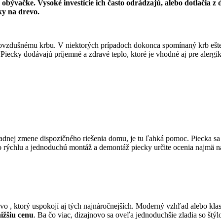
bývačke. Vysoké investície ich často odrádzajú, alebo dotlačia z 
ky na drevo.
eplovzdušnému krbu. V niektorých prípadoch dokonca spomínaný krb ešte 
Piecky dodávajú príjemné a zdravé teplo, ktoré je vhodné aj pre alergi
rípadnej zmene dispozičného riešenia domu, je tu ľahká pomoc. Piecka 
 rýchlu a jednoduchú montáž a demontáž piecky určite ocenia najmä n
evo , ktorý uspokojí aj tých najnáročnejších. Moderný vzhľad alebo kl
ižšiu cenu
. Ba čo viac, dizajnovo sa oveľa jednoduchšie zladia so štý