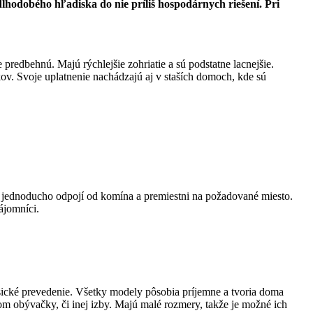
dlhodobého hľadiska do nie príliš hospodárnych riešení. Pri
predbehnú. Majú rýchlejšie zohriatie a sú podstatne lacnejšie.
kov. Svoje uplatnenie nachádzajú aj v staších domoch, kde sú
sa jednoducho odpojí od komína a premiestni na požadované miesto.
ájomníci.
asické prevedenie. Všetky modely pôsobia príjemne a tvoria doma
lom obývačky, či inej izby. Majú malé rozmery, takže je možné ich