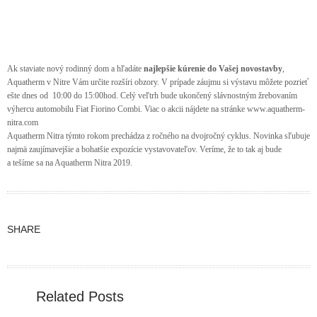
Ak staviate nový rodinný dom a hľadáte
najlepšie kúrenie do Vašej novostavby
,
Aquatherm v Nitre Vám určite rozšíri obzory. V prípade záujmu si výstavu môžete pozrieť
ešte dnes od 10:00 do 15:00hod. Celý veľtrh bude ukončený slávnostným žrebovaním
výhercu automobilu Fiat Fiorino Combi. Viac o akcii nájdete na stránke
www.aquatherm-
nitra.com
Aquatherm Nitra týmto rokom prechádza z ročného na dvojročný cyklus. Novinka sľubuje
najmä zaujímavejšie a bohatšie expozície vystavovateľov. Veríme, že to tak aj bude
a tešíme sa na Aquatherm Nitra 2019.
SHARE
Related Posts