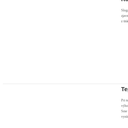
Slog
zjavn
z tit
Te
Pri 
výh
Sme 
vyní