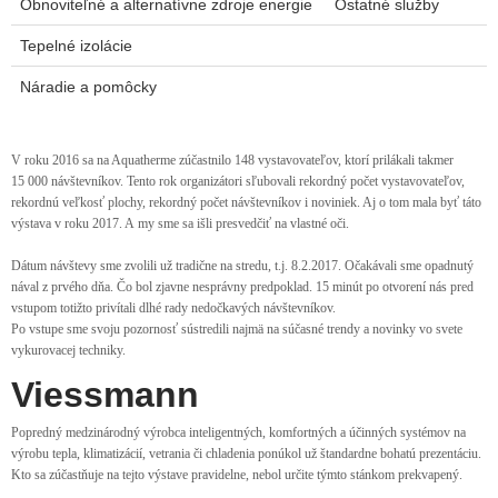
Obnoviteľné a alternatívne zdroje energie
Ostatné služby
Tepelné izolácie
Náradie a pomôcky
V roku 2016 sa na Aquatherme zúčastnilo 148 vystavovateľov, ktorí prilákali takmer
15 000 návštevníkov. Tento rok organizátori sľubovali rekordný počet vystavovateľov,
rekordnú veľkosť plochy, rekordný počet návštevníkov i noviniek. Aj o tom mala byť táto
výstava v roku 2017. A my sme sa išli presvedčiť na vlastné oči.
Dátum návštevy sme zvolili už tradične na stredu, t.j. 8.2.2017. Očakávali sme opadnutý
nával z prvého dňa. Čo bol zjavne nesprávny predpoklad. 15 minút po otvorení nás pred
vstupom totižto privítali dlhé rady nedočkavých návštevníkov.
Po vstupe sme svoju pozornosť sústredili najmä na súčasné trendy a novinky vo svete
vykurovacej techniky.
Viessmann
Popredný medzinárodný výrobca inteligentných, komfortných a účinných systémov na
výrobu tepla, klimatizácií, vetrania či chladenia ponúkol už štandardne bohatú prezentáciu.
Kto sa zúčastňuje na tejto výstave pravidelne, nebol určite týmto stánkom prekvapený.