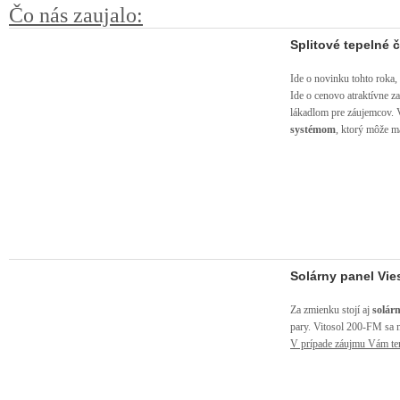
Čo nás zaujalo:
Splitové tepelné 
Ide o novinku tohto roka,
Ide o cenovo atraktívne z
lákadlom pre záujemcov. 
systémom
, ktorý môže m
Solárny panel Vi
Za zmienku stojí aj
solár
pary. Vitosol 200-FM sa 
V prípade záujmu Vám ten