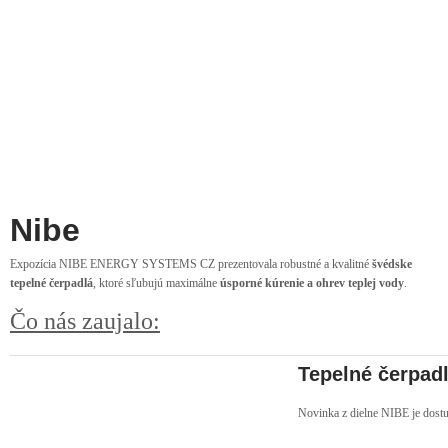
Nibe
Expozícia NIBE ENERGY SYSTEMS CZ prezentovala robustné a kvalitné
švédske
tepelné čerpadlá
, ktoré sľubujú maximálne
úsporné kúrenie a ohrev teplej vody
.
Čo nás zaujalo:
Tepelné čerpad
Novinka z dielne NIBE je dost