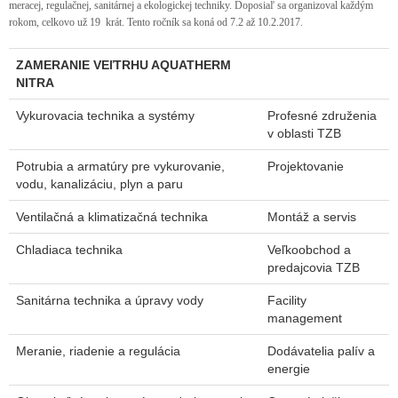
meracej, regulačnej, sanitárnej a ekologickej techniky. Doposiaľ sa organizoval každým
rokom, celkovo už 19 krát. Tento ročník sa koná od 7.2 až 10.2.2017.
ZAMERANIE VEľTRHU AQUATHERM
NITRA
Vykurovacia technika a systémy
Profesné združenia
v oblasti TZB
Potrubia a armatúry pre vykurovanie,
Projektovanie
vodu, kanalizáciu, plyn a paru
Ventilačná a klimatizačná technika
Montáž a servis
Chladiaca technika
Veľkoobchod a
predajcovia TZB
Sanitárna technika a úpravy vody
Facility
management
Meranie, riadenie a regulácia
Dodávatelia palív a
energie