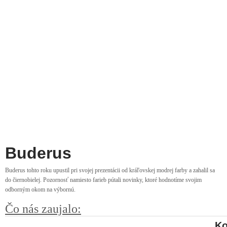
Buderus
Buderus tohto roku upustil pri svojej prezentácii od kráľovskej modrej farby a zahalil sa
do čiernobielej. Pozornosť namiesto farieb pútali novinky, ktoré hodnotíme svojim
odborným okom na výbornú.
Čo nás zaujalo:
Ko