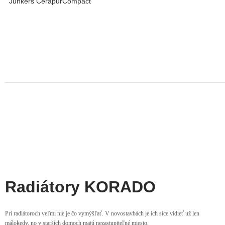
Junkers CerapurCompact
Radiátory KORADO
Pri radiátoroch veľmi nie je čo vymýšľať. V novostavbách je ich síce vidieť už len
málokedy, no v starších domoch majú nezastupiteľné miesto.