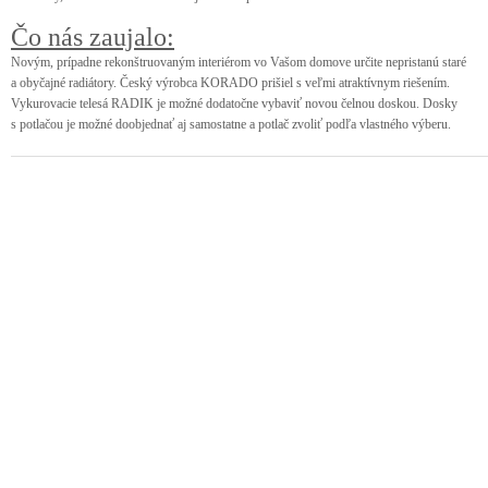
Čo nás zaujalo:
Novým, prípadne rekonštruovaným interiérom vo Vašom domove určite nepristanú staré
a obyčajné radiátory. Český výrobca KORADO prišiel s veľmi atraktívnym riešením.
Vykurovacie telesá RADIK je možné dodatočne vybaviť novou čelnou doskou. Dosky
s potlačou je možné doobjednať aj samostatne a potlač zvoliť podľa vlastného výberu.