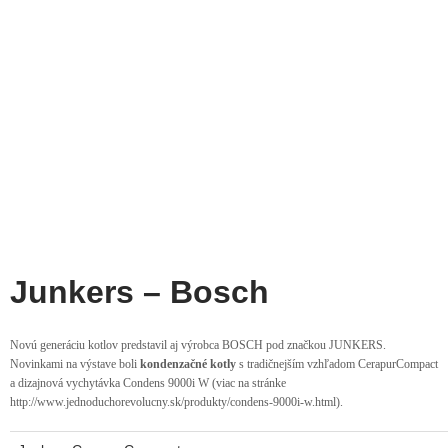
Junkers – Bosch
Novú generáciu kotlov predstavil aj výrobca BOSCH pod značkou JUNKERS.
Novinkami na výstave boli
kondenzačné kotly
s tradičnejším vzhľadom CerapurCompact
a dizajnová vychytávka Condens 9000i W (viac na stránke
http://www.jednoduchorevolucny.sk/produkty/condens-9000i-w.html
).