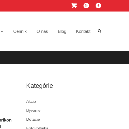
e
Cenník
O nás
Blog
Kontakt
Kategórie
Akcie
Bývanie
Dotácie
príkon
l
Fotovoltaika