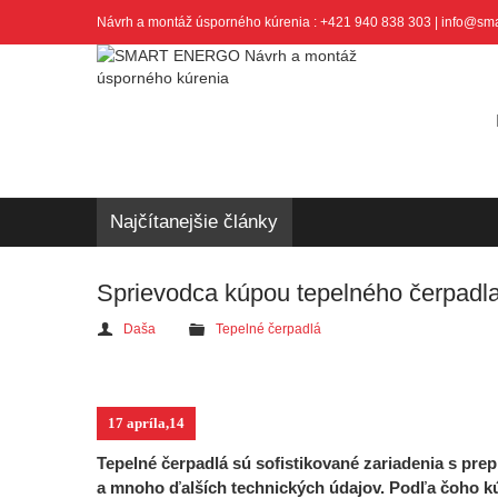
Návrh a montáž úsporného kúrenia : +421 940 838 303 | info@sm
Najčítanejšie články
Sprievodca kúpou tepelného čerpadla:
Daša
Tepelné čerpadlá
17 apríla,14
Tepelné čerpadlá sú sofistikované zariadenia s prep
a mnoho ďalších technických údajov. Podľa čoho kú