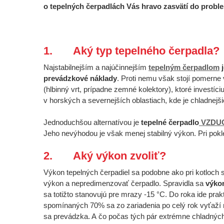
o tepelných čerpadlách Vás hravo zasvätí do proble
1.
Aký typ tepelného čerpadla?
Najstabilnejším a najúčinnejším
tepelným čerpadlom
prevádzkové náklady
. Proti nemu však stojí pomern
(hlbinný vrt, prípadne zemné kolektory), ktoré investíc
v horských a severnejších oblastiach, kde je chladnejši
Jednoduchšou alternatívou je
tepelné čerpadlo
VZDU
Jeho nevýhodou je však menej stabilný výkon. Pri pokle
2.
Aký výkon zvoliť?
Výkon tepelných čerpadiel sa podobne ako pri kotloch s
výkon a nepredimenzovať čerpadlo. Spravidla sa
výko
sa totižto stanovujú pre mrazy -15 °C. Do roka ide prak
spomínaných 70% sa zo zariadenia po celý rok vyťaží
sa prevádzka. A čo počas tých pár extrémne chladných 