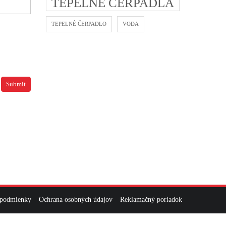
TEPELNE CERPADLA
TEPELNÉ ČERPADLO
VODA
 podmienky
Ochrana osobných údajov
Reklamačný poriadok