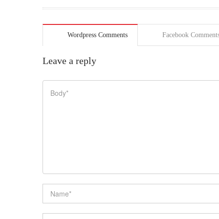
domy
podľa
Európskych
noriem.
Wordpress Comments
Facebook Comment
Ako
dosiahnuť
Leave a reply
energetickú
triedu A1?