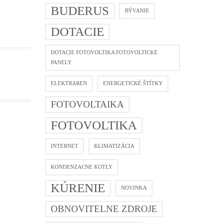
BUDERUS
BÝVANIE
DOTACIE
DOTACIE FOTOVOLTIKA FOTOVOLTICKE
PANELY
ELEKTRAREN
ENERGETICKÉ ŠTÍTKY
FOTOVOLTAIKA
FOTOVOLTIKA
INTERNET
KLIMATIZÁCIA
us
erm
KONDENZACNE KOTLY
R –
šie
KÚRENIE
NOVINKA
né
u
dlo
OBNOVITELNE ZDROJE
e?
ch