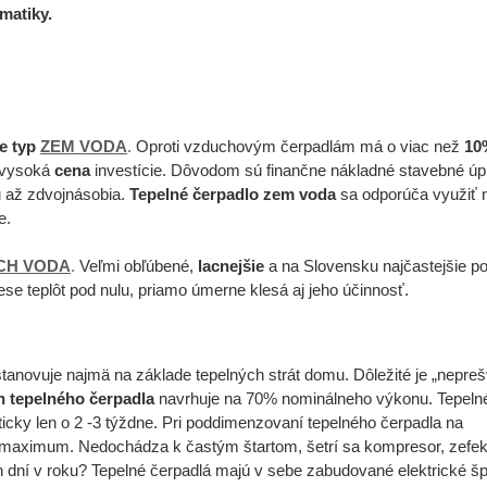
matiky.
je typ
ZEM VODA
.
Oproti vzduchovým čerpadlám má o viac než
10
e vysoká
cena
investície. Dôvodom sú finančne nákladné stavebné úp
iu až zdvojnásobia.
Tepelné čerpadlo zem voda
sa odporúča využiť 
e.
CH VODA
.
Veľmi obľúbené,
lacnejšie
a na Slovensku najčastejšie p
se teplôt pod nulu, priamo úmerne klesá aj jeho účinnosť.
tanovuje najmä na základe tepelných strát domu. Dôležité je „nepreš
n tepelného čerpadla
navrhuje na 70% nominálneho výkonu. Tepelné
ticky len o 2 -3 týždne. Pri poddimenzovaní tepelného čerpadla na
 maximum. Nedochádza k častým štartom, šetrí sa kompresor, zefek
dní v roku? Tepelné čerpadlá majú v sebe zabudované elektrické šp