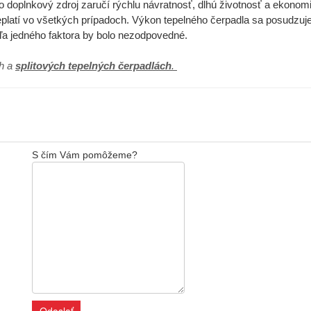
ko doplnkový zdroj zaručí rýchlu návratnosť, dlhú životnosť a ekonom
eplatí vo všetkých prípadoch. Výkon tepelného čerpadla sa posudzuj
ľa jedného faktora by bolo nezodpovedné.
ch a
splitových tepelných čerpadlách
.
S čím Vám pomôžeme?