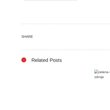
SHARE
Related Posts
Tepelné
Z
čerpadlo
v zime
ohreje,
v lete
Nové
ochladí
rodinné