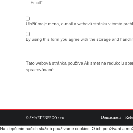
Uložiť moje meno, e-mail a webovú stránku v tomto preh
By using this form you agree with the storage and handlin
Táto webová stránka používa Akismet na redukciu sp
spracovávané
.
Post navigation
Domácnosti
Refe
© SMART ENERGO s.r.o.
Na zlepšenie našich služieb používame cookies. O ich používaní a mož