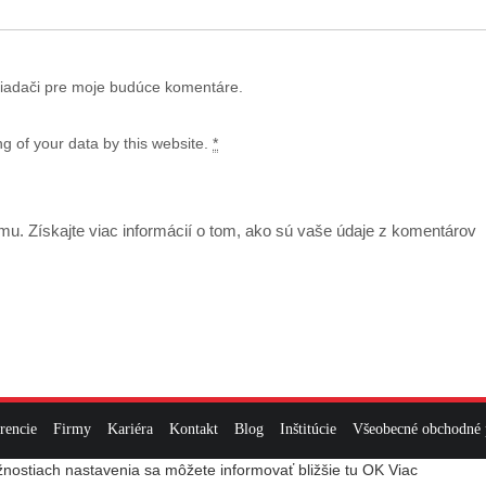
liadači pre moje budúce komentáre.
g of your data by this website.
*
amu.
Získajte viac informácií o tom, ako sú vaše údaje z komentárov
rencie
Firmy
Kariéra
Kontakt
Blog
Inštitúcie
Všeobecné obchodné
nostiach nastavenia sa môžete informovať bližšie tu
OK
Viac