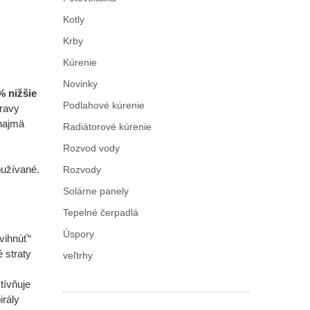
Kotly
Krby
Kúrenie
Novinky
% nižšie
Podlahové kúrenie
ravy
najmä
Radiátorové kúrenie
Rozvod vody
oužívané.
Rozvody
Solárne panely
Tepelné čerpadlá
Úspory
vihnúť“
 straty
veľtrhy
tívňuje
irály