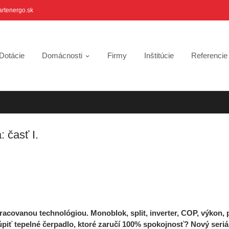
artenergo.sk
Dotácie
Domácnosti
Firmy
Inštitúcie
Referenci
 časť I.
racovanou technológiou. Monoblok, split, inverter, COP, výkon, 
piť tepelné čerpadlo, ktoré zaručí 100% spokojnosť? Nový seriá