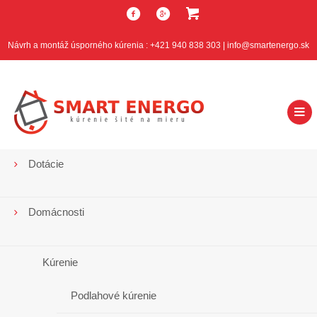
Návrh a montáž úsporného kúrenia : +421 940 838 303 | info@smartenergo.sk
Dotácie
Najčítanejšie
články
Domácnosti
Kúrenie
Category Archives: Kúrenie
Podlahové kúrenie