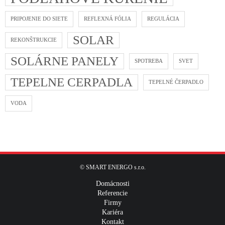
PRIPOJENIE DO SIETE
REFLEXNÁ FÓLIA
REGULÁCIA
SOLAR
REKONŠTRUKCIE
SOLÁRNE PANELY
SPOTREBA
SVET
TEPELNE CERPADLA
TEPELNÉ ČERPADLO
VODA
© SMART ENERGO s.r.o.
Domácnosti
Referencie
Firmy
Kariéra
Kontakt