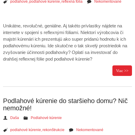
podlahové
,
podlahové kúrenie
,
reflexná fólia
Nekomentované
Unikátne, revolučné, geniálne. Aj takéto prívlastky nájdete na
internete v spojení s reflexnými fóliami. Niektorí výrobcovia či
majstri kúrenári ich prezentujú ako super pridanú hodnotu k ich
podlahovému kúreniu. Ide skutočne o tak skvelý prostriedok na
zvyšovanie účinnosti podlahovky? Oplatí sa investovať do
drahšej reflexnej fólie pod podlahové kúrenie?
Viac >>
Podlahové kúrenie do staršieho domu? Nič
nemožné!
Daša
Podlahové kúrenie
podlahové kúrenie
,
rekonštrukcie
Nekomentované