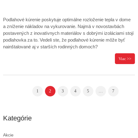
Podlahové kúrenie poskytuje optimálne rozloženie tepla v dome
a zníženie nákladov na vykurovanie. Najmä v novostavbách
postavených z inovatívnych materiálov s dobrými izoláciami stojí
podlahovka za to. Vedeli ste, že podlahové kúrenie môže byť
nainštalované aj v starších rodinných domoch?
Viac >>
1
2
3
4
5
…
7
Kategórie
Akcie