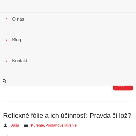
Nekomentované
O nás
1. decembra 2015 odštartoval projekt Zelená domácnostiam.
Blog
Je zameraný na podporu využívania obnoviteľných zdrojov
energií. Jeho cieľom je pomôcť domácnostiam pokryť až 50
percent nákladov na úsporné zariadenia. Vďaka enormnému
záujmu o dotácie bolo úvodné kolo ukončené už po štyroch
Kontakt
dňoch. V úvodnej etape bolo k dispozícii vyše 3,25 milióna Eur.
Táto čiastka tvorí iba…
Continue reading
→
Viac >>
Reflexné fólie a ich účinnosť: Pravda či lož?
Daša
Kúrenie
,
Podlahové kúrenie