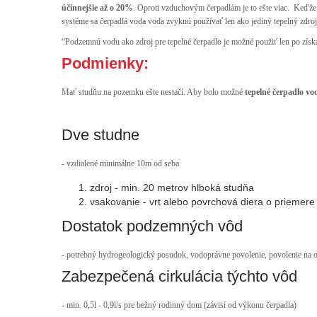
účinnejšie až o 20%
. Oproti vzduchovým čerpadlám je to ešte viac. Keďže 
systéme sa čerpadlá voda voda zvyknú používať len ako jediný tepelný zdroj
“Podzemnú vodu ako zdroj pre tepelné čerpadlo je možné použiť len po získ
Podmienky:
Mať studňu na pozemku ešte nestačí. Aby bolo možné
tepelné čerpadlo vo
Dve studne
- vzdialené minimálne 10m od seba
zdroj - min. 20 metrov hlboká studňa
vsakovanie - vrt alebo povrchová diera o priem
Dostatok podzemných vôd
- potrebný hydrogeologický posudok, vodoprávne povolenie, povolenie na 
Zabezpečená cirkulácia týchto vôd
- min. 0,5l - 0,9l/s pre bežný rodinný dom (závisí od výkonu čerpadla)