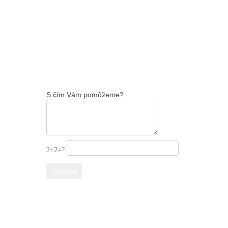
S čím Vám pomôžeme?
2+2=?