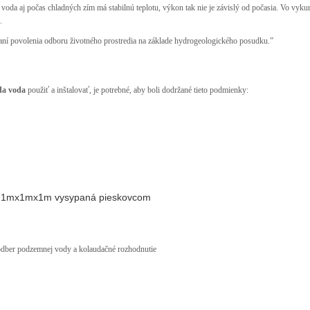
voda aj počas chladných zím má stabilnú teplotu, výkon tak nie je závislý od počasia. Vo vyk
.
aní povolenia odboru životného prostredia na základe hydrogeologického posudku.”
da voda
použiť a inštalovať, je potrebné, aby boli dodržané tieto podmienky:
ere 1mx1mx1m vysypaná pieskovcom
odber podzemnej vody a kolaudačné rozhodnutie