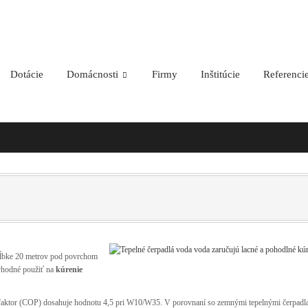
.sk
Dotácie
Domácnosti
Firmy
Inštitúcie
Referenci
hĺbke 20 metrov pod povrchom
vhodné použiť na
kúrenie
í faktor (COP) dosahuje hodnotu 4,5 pri W10/W35. V porovnaní so zemnými tepelnými čerpadl