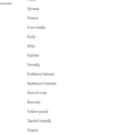
urovacom
Bývanie
Dotácie
Fotovoltaika
Kotly
Krby
Kúrenie
Novinky
Podlahové kúrenie
Radiátorové kúrenie
Rozvod vody
Rozvody
Solárne panely
Tepelné čerpadlá
Úspory