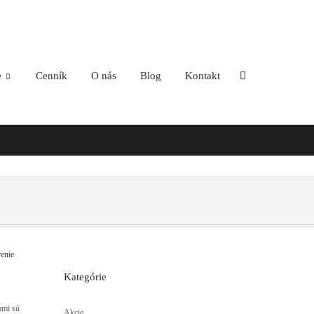
e
Cenník
O nás
Blog
Kontakt
Kategórie
ami sú
Akcie