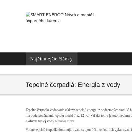
Návrh a montáž úsporného kúrenia : +421 940 838 303 | info@smartenergo
Najčítanejšie články
Tepelné čerpadlá: Energia z vody
Tepelné čerpadlo voda voda získava tepelnú energiu z podzemných vôd. V 
má voda konštantnú teplotu medzi 7 až 12 °C. Vďaka tomu je toto médium 
a ohrev teplej vody
aj počas zimy.
Vodné tepelné čerpadlá dominujú trvalo svojou účinnosťou. Ich vykurovac